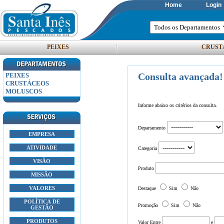
Home
Login
PEIXES
CRUST
Consulta avançada!
PEIXES
CRUSTÁCEOS
MOLUSCOS
Informe abaixo os critérios da consulta.
Departamento
EMPRESA
ATIVIDADE
Categoria
VISÃO
Produto
MISSÃO
VALORES
Destaque
Sim
Não
POLÍTICA DE
Promoção
Sim
Não
GESTÃO
PRODUTOS
Valor
Entre
e