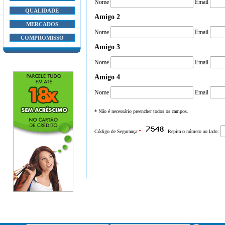
Nome
Email
QUALIDADE
Amigo 2
MERCADOS
Nome
Email
COMPROMISSO
Amigo 3
Nome
Email
Amigo 4
Nome
Email
* Não é necessário preencher todos os campos.
Código de Segurança:
*
Repita o número ao lado: